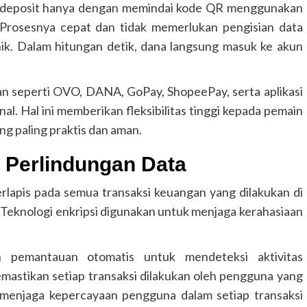
n deposit hanya dengan memindai kode QR menggunakan
. Prosesnya cepat dan tidak memerlukan pengisian data
ik. Dalam hitungan detik, dana langsung masuk ke akun
n seperti OVO, DANA, GoPay, ShopeePay, serta aplikasi
al. Hal ini memberikan fleksibilitas tinggi kepada pemain
ng paling praktis dan aman.
 Perlindungan Data
pis pada semua transaksi keuangan yang dilakukan di
. Teknologi enkripsi digunakan untuk menjaga kerahasiaan
an pemantauan otomatis untuk mendeteksi aktivitas
emastikan setiap transaksi dilakukan oleh pengguna yang
enjaga kepercayaan pengguna dalam setiap transaksi