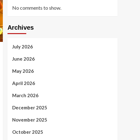
No comments to show.
Archives
July 2026
June 2026
May 2026
April 2026
March 2026
December 2025
November 2025
October 2025