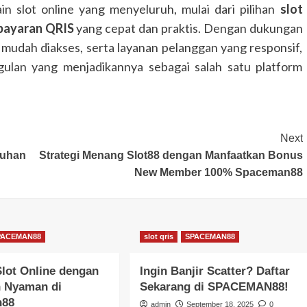
lot online yang menyeluruh, mulai dari pilihan
slot
bayaran QRIS
yang cepat dan praktis. Dengan dukungan
mudah diakses, serta layanan pelanggan yang responsif,
an yang menjadikannya sebagai salah satu platform
Next
ruhan
Strategi Menang Slot88 dengan Manfaatkan Bonus
New Member 100% Spaceman88
PACEMAN88
slot qris
SPACEMAN88
lot Online dengan
Ingin Banjir Scatter? Daftar
 Nyaman di
Sekarang di SPACEMAN88!
n88
admin
September 18, 2025
0