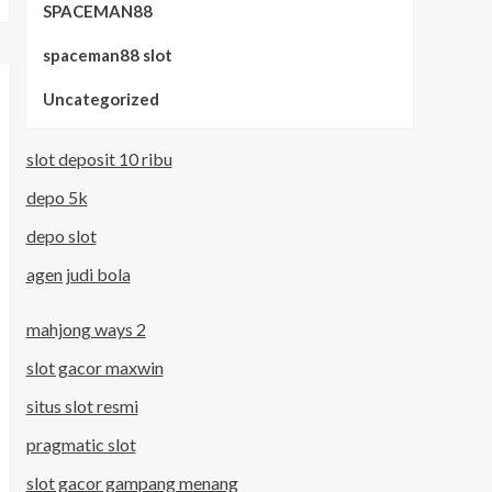
SPACEMAN88
spaceman88 slot
Uncategorized
slot deposit 10 ribu
depo 5k
depo slot
agen judi bola
mahjong ways 2
slot gacor maxwin
situs slot resmi
pragmatic slot
slot gacor gampang menang