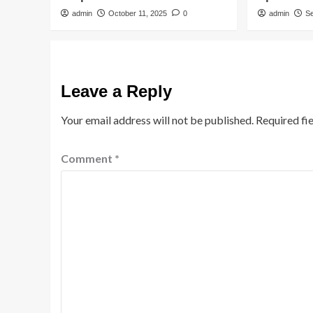
admin
October 11, 2025
0
admin
S
Leave a Reply
Your email address will not be published.
Required fi
Comment
*