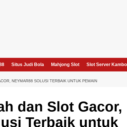
88
Situs Judi Bola
Mahjong Slot
Slot Server Kambo
COR, NEYMAR88 SOLUSI TERBAIK UNTUK PEMAIN
h dan Slot Gacor,
si Terbaik untuk