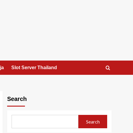
ja
Slot Server Thailand
Search
Search