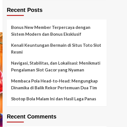
Recent Posts
Bonus New Member Terpercaya dengan
Sistem Modern dan Bonus Eksklusif
Kenali Keuntungan Bermain di Situs Toto Slot
Resmi
Navigasi, Stabilitas, dan Lokalisasi: Menikmati
Pengalaman Slot Gacor yang Nyaman
Membaca Pola Head-to-Head: Mengungkap
Dinamika di Balik Rekor Pertemuan Dua Tim
Sbotop Bola Malam Ini dan Hasil Laga Panas
Recent Comments