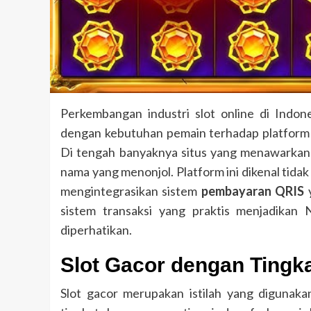
Perkembangan industri slot online di Indone
dengan kebutuhan pemain terhadap platfor
Di tengah banyaknya situs yang menawarkan
nama yang menonjol. Platform ini dikenal tid
mengintegrasikan sistem
pembayaran QRIS
y
sistem transaksi yang praktis menjadikan
diperhatikan.
Slot Gacor dengan Tingk
Slot gacor merupakan istilah yang digunak