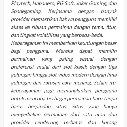
Playtech, Habanero, PG Soft, Joker Gaming, dan
Spadegaming. Kerjasama dengan banyak
provider memastikan bahwa pengguna memiliki
akses ke ribuan permainan dengan tema, fitur,
dan tingkat volatilitas yang berbeda-beda.
Keberagaman ini memberikan keuntungan besar
bagi pengguna. Mereka dapat memilih
permainan yang paling sesuai dengan
preferensi, mulai dari slot klasik dengan tiga
gulungan hingga slot video modern dengan lima
gulungan dan ratusan cara menang. Selain itu,
keberagaman juga memungkinkan pengguna
untuk mencoba berbagai permainan baru tanpa
harus berpindah situs. Situs yang hanya
menyediakan permainan dari satu atau dua
provider cenderung terbatas dan kurang