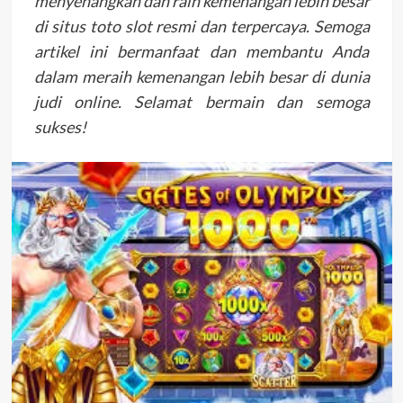
menyenangkan dan raih kemenangan lebih besar
di situs toto slot resmi dan terpercaya. Semoga
artikel ini bermanfaat dan membantu Anda
dalam meraih kemenangan lebih besar di dunia
judi online. Selamat bermain dan semoga
sukses!