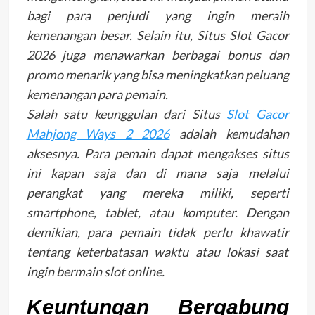
bagi para penjudi yang ingin meraih
kemenangan besar. Selain itu, Situs Slot Gacor
2026 juga menawarkan berbagai bonus dan
promo menarik yang bisa meningkatkan peluang
kemenangan para pemain.
Salah satu keunggulan dari Situs
Slot Gacor
Mahjong Ways 2 2026
adalah kemudahan
aksesnya. Para pemain dapat mengakses situs
ini kapan saja dan di mana saja melalui
perangkat yang mereka miliki, seperti
smartphone, tablet, atau komputer. Dengan
demikian, para pemain tidak perlu khawatir
tentang keterbatasan waktu atau lokasi saat
ingin bermain slot online.
Keuntungan Bergabung