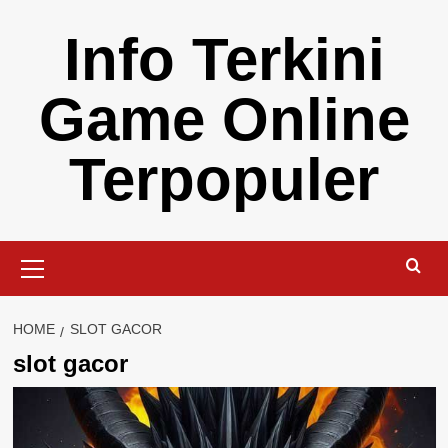
Skip
Info Terkini
to
content
Game Online
Terpopuler
Primary
Menu
HOME
SLOT GACOR
slot gacor