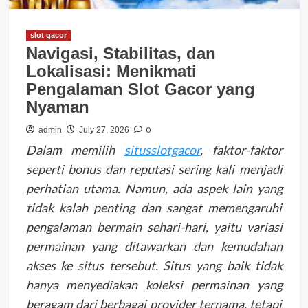
slot gacor
Navigasi, Stabilitas, dan
Lokalisasi: Menikmati
Pengalaman Slot Gacor yang
Nyaman
0
admin
July 27, 2026
Dalam memilih
situsslotgacor
, faktor-faktor
seperti bonus dan reputasi sering kali menjadi
perhatian utama. Namun, ada aspek lain yang
tidak kalah penting dan sangat memengaruhi
pengalaman bermain sehari-hari, yaitu variasi
permainan yang ditawarkan dan kemudahan
akses ke situs tersebut. Situs yang baik tidak
hanya menyediakan koleksi permainan yang
beragam dari berbagai provider ternama, tetapi