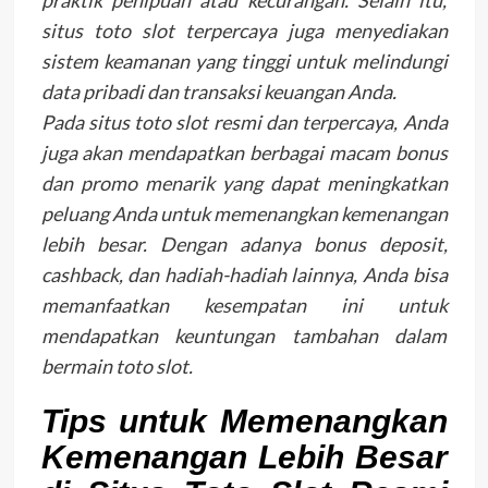
praktik penipuan atau kecurangan. Selain itu,
situs toto slot terpercaya juga menyediakan
sistem keamanan yang tinggi untuk melindungi
data pribadi dan transaksi keuangan Anda.
Pada situs toto slot resmi dan terpercaya, Anda
juga akan mendapatkan berbagai macam bonus
dan promo menarik yang dapat meningkatkan
peluang Anda untuk memenangkan kemenangan
lebih besar. Dengan adanya bonus deposit,
cashback, dan hadiah-hadiah lainnya, Anda bisa
memanfaatkan kesempatan ini untuk
mendapatkan keuntungan tambahan dalam
bermain toto slot.
Tips untuk Memenangkan
Kemenangan Lebih Besar