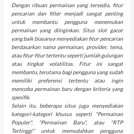
Dengan ribuan permainan yang tersedia, fitur
pencarian dan filter menjadi sangat penting
untuk membantu pengguna menemukan
permainan yang diinginkan. Situs slot gacor
yang baik biasanya menyediakan fitur pencarian
berdasarkan nama permainan, provider, tema,
atau fitur-fitur tertentu seperti jumlah gulungan
atau tingkat volatilitas. Fitur ini sangat
membantu, terutama bagi pengguna yang sudah
memiliki preferensi tertentu atau ingin
mencoba permainan baru dengan kriteria yang
spesifik.
Selain itu, beberapa situs juga menyediakan
kategori-kategori khusus seperti "Permainan
Populer", "Permainan Baru", atau "RTP
Tertinggi" untuk memudahkan pengguna