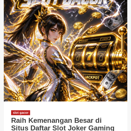
slot gacor
Raih Kemenangan Besar di
Situs Daftar Slot Joker Gaming