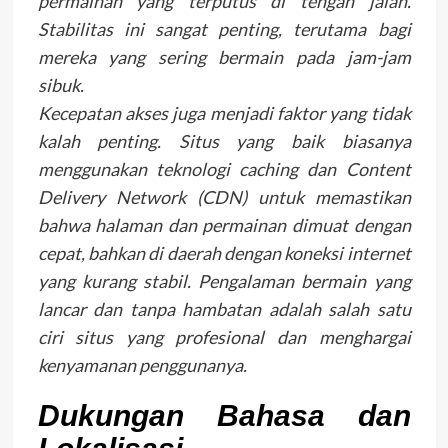
permainan yang terputus di tengah jalan.
Stabilitas ini sangat penting, terutama bagi
mereka yang sering bermain pada jam-jam
sibuk.
Kecepatan akses juga menjadi faktor yang tidak
kalah penting. Situs yang baik biasanya
menggunakan teknologi caching dan Content
Delivery Network (CDN) untuk memastikan
bahwa halaman dan permainan dimuat dengan
cepat, bahkan di daerah dengan koneksi internet
yang kurang stabil. Pengalaman bermain yang
lancar dan tanpa hambatan adalah salah satu
ciri situs yang profesional dan menghargai
kenyamanan penggunanya.
Dukungan Bahasa dan