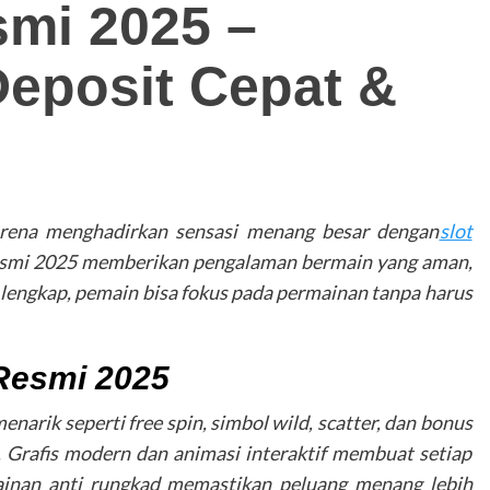
smi 2025 –
Deposit Cepat &
arena menghadirkan sensasi menang besar dengan
slot
 resmi 2025 memberikan pengalaman bermain yang aman,
an lengkap, pemain bisa fokus pada permainan tanpa harus
Resmi 2025
narik seperti free spin, simbol wild, scatter, dan bonus
Grafis modern dan animasi interaktif membuat setiap
ainan anti rungkad memastikan peluang menang lebih