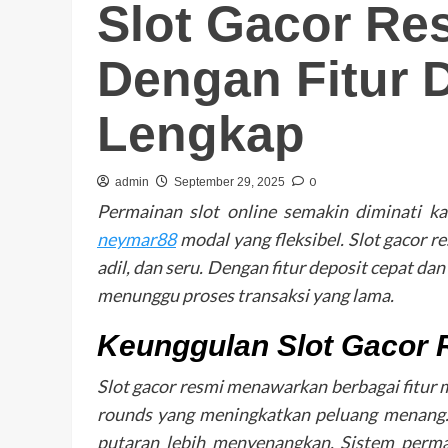
Slot Gacor Re
Dengan Fitur 
Lengkap
0
admin
September 29, 2025
Permainan slot online semakin diminati k
neymar88
modal yang fleksibel. Slot gacor
adil, dan seru. Dengan fitur deposit cepat d
menunggu proses transaksi yang lama.
Keunggulan Slot Gacor 
Slot gacor resmi menawarkan berbagai fitur me
rounds yang meningkatkan peluang menang. 
putaran lebih menyenangkan. Sistem perm