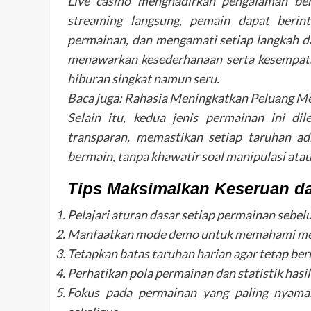
Live casino menghadirkan pengalaman ber
streaming langsung, pemain dapat berint
permainan, dan mengamati setiap langkah dal
menawarkan kesederhanaan serta kesempata
hiburan singkat namun seru.
Baca juga: Rahasia Meningkatkan Peluang M
Selain itu, kedua jenis permainan ini d
transparan, memastikan setiap taruhan ad
bermain, tanpa khawatir soal manipulasi ata
Tips Maksimalkan Keseruan d
Pelajari aturan dasar setiap permainan sebel
Manfaatkan mode demo untuk memahami meka
Tetapkan batas taruhan harian agar tetap ber
Perhatikan pola permainan dan statistik hasi
Fokus pada permainan yang paling nyama