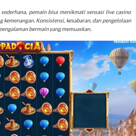
ederhana, pemain bisa menikmati sensasi live casino
g kemenangan. Konsistensi, kesabaran, dan pengelolaan
h pengalaman bermain yang memuaskan.