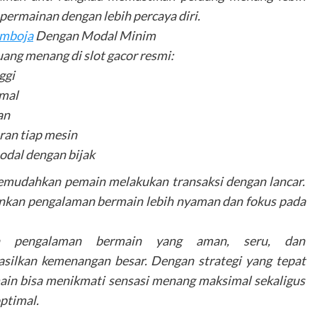
permainan dengan lebih percaya diri.
amboja
Dengan Modal Minim
ang menang di slot gacor resmi:
ggi
imal
an
an tiap mesin
odal dengan bijak
 memudahkan pemain melakukan transaksi dengan lancar.
inkan pengalaman bermain lebih nyaman dan fokus pada
n pengalaman bermain yang aman, seru, dan
ilkan kemenangan besar. Dengan strategi yang tepat
ain bisa menikmati sensasi menang maksimal sekaligus
ptimal.