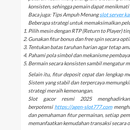
konsisten, sehingga pemain dapat menikmati 
Baca juga: Tips Ampuh Menang
slot server k
Beberapa strategi untuk memaksimalkan pelu
Pilih mesin dengan RTP (Return to Player) tin
Gunakan fitur bonus dan free spin secara opt
Tentukan batas taruhan harian agar tetap am
Pahami pola simbol dan mekanisme pembayar
Bermain secara konsisten sambil mengatur m
Selain itu, fitur deposit cepat dan lengkap
Sistem yang stabil dan terpercaya memungk
strategi meraih kemenangan.
Slot gacor resmi 2025 menghadirka
berpotensi
https://agen-slot777.com
menghas
dan pemahaman fitur permainan, setiap pem
memanfaatkan kemudahan transaksi secara o