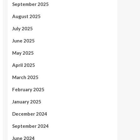
September 2025
August 2025
July 2025
June 2025
May 2025
April 2025
March 2025
February 2025
January 2025
December 2024
September 2024
June 2024