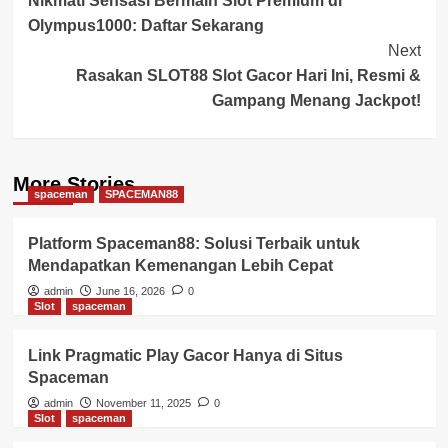
Nikmati Sensasi Bermain Slot Premium di
Navigation
Olympus1000: Daftar Sekarang
Next
Rasakan SLOT88 Slot Gacor Hari Ini, Resmi &
Gampang Menang Jackpot!
More Stories
spaceman
SPACEMAN88
Platform Spaceman88: Solusi Terbaik untuk
Mendapatkan Kemenangan Lebih Cepat
admin
June 16, 2026
0
Slot
spaceman
Link Pragmatic Play Gacor Hanya di Situs
Spaceman
admin
November 11, 2025
0
Slot
spaceman