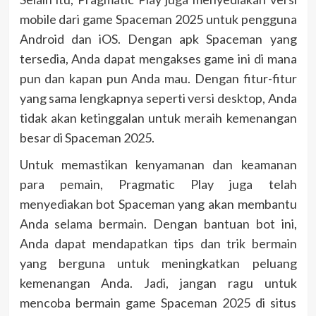
mobile dari game Spaceman 2025 untuk pengguna
Android dan iOS. Dengan apk Spaceman yang
tersedia, Anda dapat mengakses game ini di mana
pun dan kapan pun Anda mau. Dengan fitur-fitur
yang sama lengkapnya seperti versi desktop, Anda
tidak akan ketinggalan untuk meraih kemenangan
besar di Spaceman 2025.
Untuk memastikan kenyamanan dan keamanan
para pemain, Pragmatic Play juga telah
menyediakan bot Spaceman yang akan membantu
Anda selama bermain. Dengan bantuan bot ini,
Anda dapat mendapatkan tips dan trik bermain
yang berguna untuk meningkatkan peluang
kemenangan Anda. Jadi, jangan ragu untuk
mencoba bermain game Spaceman 2025 di situs