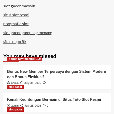
slot gacor maxwin
situs slot resmi
pragmatic slot
slot gacor gampang menang
situs depo 5k
You may have missed
bonus new member 100
Bonus New Member Terpercaya dengan Sistem Modern
dan Bonus Eksklusif
admin
July 31, 2026
0
slot gacor
Kenali Keuntungan Bermain di Situs Toto Slot Resmi
admin
July 28, 2026
0
slot gacor