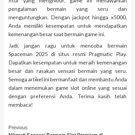
fitur yang menghibur, game ini menawarkan
pengalaman bermain yang seru dan
menguntungkan. Dengan jackpot hingga x5000,
Anda memiliki kesempatan untuk mendapatkan
kemenangan besar saat bermain game ini.
Jadi, jangan ragu untuk mencoba bermain
Spaceman 2025 di situs resmi Pragmatic Play.
Dapatkan kesempatan untuk meraih kemenangan
besar dan rasakan sensasi bermain yang seru.
Semoga artikel ini bermanfaat dan membantu Anda
dalam menemukan game slot online yang sesuai
dengan preferensi Anda. Terima kasih telah
membaca!
Post
Previous