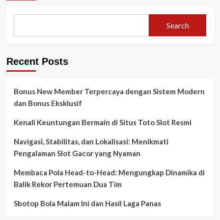
Search
Recent Posts
Bonus New Member Terpercaya dengan Sistem Modern
dan Bonus Eksklusif
Kenali Keuntungan Bermain di Situs Toto Slot Resmi
Navigasi, Stabilitas, dan Lokalisasi: Menikmati
Pengalaman Slot Gacor yang Nyaman
Membaca Pola Head-to-Head: Mengungkap Dinamika di
Balik Rekor Pertemuan Dua Tim
Sbotop Bola Malam Ini dan Hasil Laga Panas