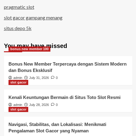
pragmatic slot
slot gacor gampang menang
situs depo 5k
You may have missed
bonus new member 100
Bonus New Member Terpercaya dengan Sistem Modern
dan Bonus Eksklusif
admin
July 31, 2026
0
slot gacor
Kenali Keuntungan Bermain di Situs Toto Slot Resmi
admin
July 28, 2026
0
slot gacor
Navigasi, Stabilitas, dan Lokalisasi: Menikmati
Pengalaman Slot Gacor yang Nyaman