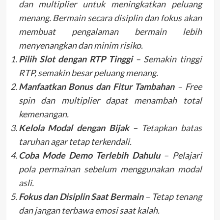
dan multiplier untuk meningkatkan peluang
menang. Bermain secara disiplin dan fokus akan
membuat pengalaman bermain lebih
menyenangkan dan minim risiko.
Pilih Slot dengan RTP Tinggi
– Semakin tinggi
RTP, semakin besar peluang menang.
Manfaatkan Bonus dan Fitur Tambahan
– Free
spin dan multiplier dapat menambah total
kemenangan.
Kelola Modal dengan Bijak
– Tetapkan batas
taruhan agar tetap terkendali.
Coba Mode Demo Terlebih Dahulu
– Pelajari
pola permainan sebelum menggunakan modal
asli.
Fokus dan Disiplin Saat Bermain
– Tetap tenang
dan jangan terbawa emosi saat kalah.