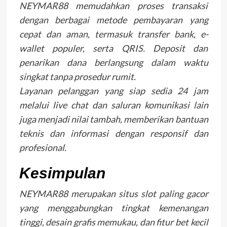
NEYMAR88 memudahkan proses transaksi
dengan berbagai metode pembayaran yang
cepat dan aman, termasuk transfer bank, e-
wallet populer, serta QRIS. Deposit dan
penarikan dana berlangsung dalam waktu
singkat tanpa prosedur rumit.
Layanan pelanggan yang siap sedia 24 jam
melalui live chat dan saluran komunikasi lain
juga menjadi nilai tambah, memberikan bantuan
teknis dan informasi dengan responsif dan
profesional.
Kesimpulan
NEYMAR88 merupakan situs slot paling gacor
yang menggabungkan tingkat kemenangan
tinggi, desain grafis memukau, dan fitur bet kecil