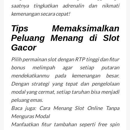
saatnya tingkatkan adrenalin dan nikmati
kemenangan secara cepat!
Tips Memaksimalkan
Peluang Menang di Slot
Gacor
Pilih permainan slot dengan RTP tinggi dan fitur
bonus melimpah agar setiap putaran
mendekatkanmu pada kemenangan besar.
Dengan strategi yang tepat dan pengelolaan
modal yang cermat, setiap taruhan bisa menjadi
peluang emas.
Baca juga: Cara Menang Slot Online Tanpa
Menguras Modal
Manfaatkan fitur tambahan seperti free spin