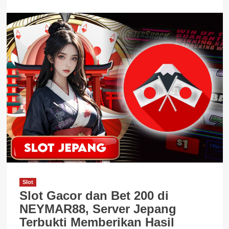
Slot
Slot Gacor dan Bet 200 di
NEYMAR88, Server Jepang
Terbukti Memberikan Hasil