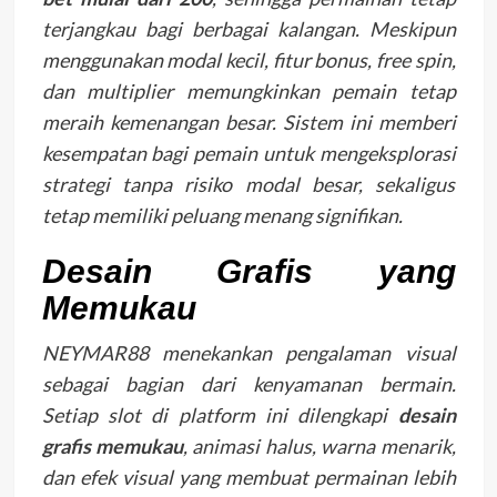
terjangkau bagi berbagai kalangan. Meskipun
menggunakan modal kecil, fitur bonus, free spin,
dan multiplier memungkinkan pemain tetap
meraih kemenangan besar. Sistem ini memberi
kesempatan bagi pemain untuk mengeksplorasi
strategi tanpa risiko modal besar, sekaligus
tetap memiliki peluang menang signifikan.
Desain Grafis yang
Memukau
NEYMAR88 menekankan pengalaman visual
sebagai bagian dari kenyamanan bermain.
Setiap slot di platform ini dilengkapi
desain
grafis memukau
, animasi halus, warna menarik,
dan efek visual yang membuat permainan lebih