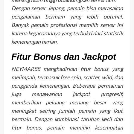
Dengan server Jepang, pemain bisa merasakan
pengalaman bermain yang lebih optimal.
Banyak pemain profesional memilih server ini
karena kegacorannya yang terbukti dari statistik
kemenangan harian.
Fitur Bonus dan Jackpot
NEYMAR88 menghadirkan fitur bonus yang
melimpah, termasuk free spin, scatter, wild, dan
pengganda kemenangan. Beberapa permainan
juga menawarkan jackpot progresif,
memberikan peluang menang besar yang
meningkat seiring jumlah pemain yang ikut
bermain. Dengan kombinasi taruhan kecil dan
fitur bonus, pemain memiliki kesempatan