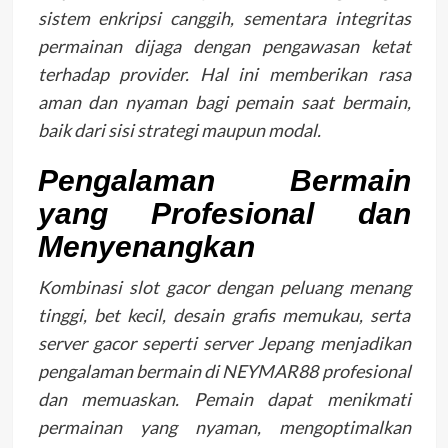
sistem enkripsi canggih, sementara integritas
permainan dijaga dengan pengawasan ketat
terhadap provider. Hal ini memberikan rasa
aman dan nyaman bagi pemain saat bermain,
baik dari sisi strategi maupun modal.
Pengalaman Bermain
yang Profesional dan
Menyenangkan
Kombinasi slot gacor dengan peluang menang
tinggi, bet kecil, desain grafis memukau, serta
server gacor seperti server Jepang menjadikan
pengalaman bermain di NEYMAR88 profesional
dan memuaskan. Pemain dapat menikmati
permainan yang nyaman, mengoptimalkan