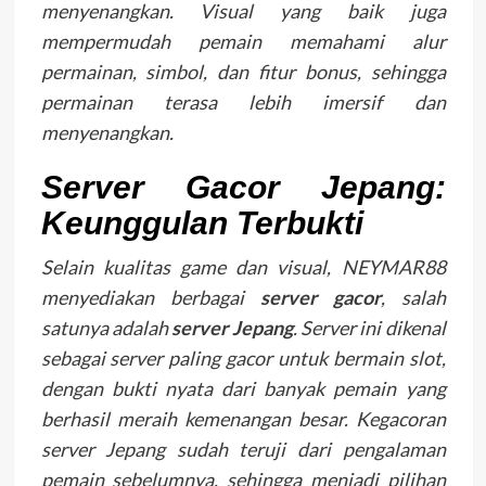
menyenangkan. Visual yang baik juga
mempermudah pemain memahami alur
permainan, simbol, dan fitur bonus, sehingga
permainan terasa lebih imersif dan
menyenangkan.
Server Gacor Jepang:
Keunggulan Terbukti
Selain kualitas game dan visual, NEYMAR88
menyediakan berbagai
server gacor
, salah
satunya adalah
server Jepang
. Server ini dikenal
sebagai server paling gacor untuk bermain slot,
dengan bukti nyata dari banyak pemain yang
berhasil meraih kemenangan besar. Kegacoran
server Jepang sudah teruji dari pengalaman
pemain sebelumnya, sehingga menjadi pilihan