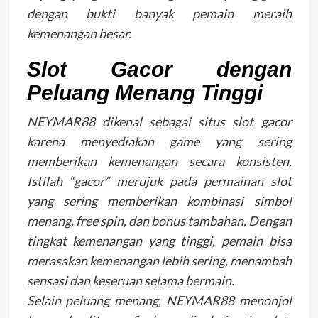
dengan bukti banyak pemain meraih
kemenangan besar.
Slot Gacor dengan
Peluang Menang Tinggi
NEYMAR88 dikenal sebagai situs slot gacor
karena menyediakan game yang sering
memberikan kemenangan secara konsisten.
Istilah “gacor” merujuk pada permainan slot
yang sering memberikan kombinasi simbol
menang, free spin, dan bonus tambahan. Dengan
tingkat kemenangan yang tinggi, pemain bisa
merasakan kemenangan lebih sering, menambah
sensasi dan keseruan selama bermain.
Selain peluang menang, NEYMAR88 menonjol