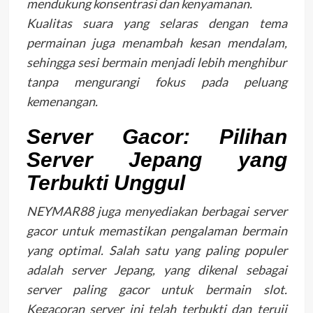
mendukung konsentrasi dan kenyamanan.
Kualitas suara yang selaras dengan tema
permainan juga menambah kesan mendalam,
sehingga sesi bermain menjadi lebih menghibur
tanpa mengurangi fokus pada peluang
kemenangan.
Server Gacor: Pilihan
Server Jepang yang
Terbukti Unggul
NEYMAR88 juga menyediakan berbagai server
gacor untuk memastikan pengalaman bermain
yang optimal. Salah satu yang paling populer
adalah server Jepang, yang dikenal sebagai
server paling gacor untuk bermain slot.
Kegacoran server ini telah terbukti dan teruji