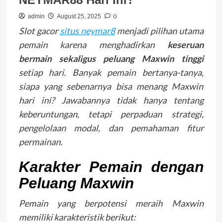
0
admin
August 25, 2025
Slot gacor
situs neymar8
menjadi pilihan utama
pemain karena menghadirkan
keseruan
bermain sekaligus peluang Maxwin tinggi
setiap hari. Banyak pemain bertanya-tanya,
siapa yang sebenarnya bisa menang Maxwin
hari ini? Jawabannya tidak hanya tentang
keberuntungan, tetapi perpaduan strategi,
pengelolaan modal, dan pemahaman fitur
permainan.
Karakter Pemain dengan
Peluang Maxwin
Pemain yang berpotensi meraih Maxwin
memiliki karakteristik berikut: