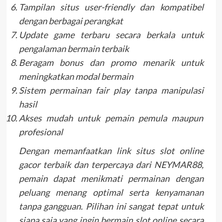
Tampilan situs user-friendly dan kompatibel
dengan berbagai perangkat
Update game terbaru secara berkala untuk
pengalaman bermain terbaik
Beragam bonus dan promo menarik untuk
meningkatkan modal bermain
Sistem permainan fair play tanpa manipulasi
hasil
Akses mudah untuk pemain pemula maupun
profesional
Dengan memanfaatkan link situs slot online
gacor terbaik dan terpercaya dari NEYMAR88,
pemain dapat menikmati permainan dengan
peluang menang optimal serta kenyamanan
tanpa gangguan. Pilihan ini sangat tepat untuk
siapa saja yang ingin bermain slot online secara