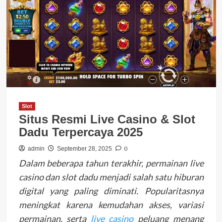
Slot
Situs Resmi Live Casino & Slot
Dadu Terpercaya 2025
0
admin
September 28, 2025
Dalam beberapa tahun terakhir, permainan live
casino dan slot dadu menjadi salah satu hiburan
digital yang paling diminati. Popularitasnya
meningkat karena kemudahan akses, variasi
permainan, serta
live casino
peluang menang