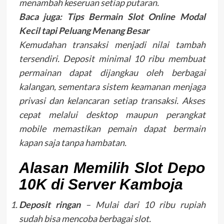
menambah keseruan setiap putaran.
Baca juga: Tips Bermain Slot Online Modal
Kecil tapi Peluang Menang Besar
Kemudahan transaksi menjadi nilai tambah
tersendiri. Deposit minimal 10 ribu membuat
permainan dapat dijangkau oleh berbagai
kalangan, sementara sistem keamanan menjaga
privasi dan kelancaran setiap transaksi. Akses
cepat melalui desktop maupun perangkat
mobile memastikan pemain dapat bermain
kapan saja tanpa hambatan.
Alasan Memilih Slot Depo
10K di Server Kamboja
Deposit ringan
– Mulai dari 10 ribu rupiah
sudah bisa mencoba berbagai slot.