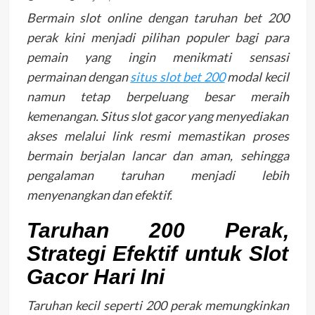
Bermain slot online dengan taruhan bet 200
perak kini menjadi pilihan populer bagi para
pemain yang ingin menikmati sensasi
permainan dengan
situs slot bet 200
modal kecil
namun tetap berpeluang besar meraih
kemenangan. Situs slot gacor yang menyediakan
akses melalui link resmi memastikan proses
bermain berjalan lancar dan aman, sehingga
pengalaman taruhan menjadi lebih
menyenangkan dan efektif.
Taruhan 200 Perak,
Strategi Efektif untuk Slot
Gacor Hari Ini
Taruhan kecil seperti 200 perak memungkinkan