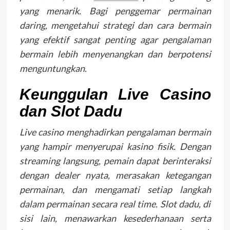
yang menarik. Bagi penggemar permainan
daring, mengetahui strategi dan cara bermain
yang efektif sangat penting agar pengalaman
bermain lebih menyenangkan dan berpotensi
menguntungkan.
Keunggulan Live Casino
dan Slot Dadu
Live casino menghadirkan pengalaman bermain
yang hampir menyerupai kasino fisik. Dengan
streaming langsung, pemain dapat berinteraksi
dengan dealer nyata, merasakan ketegangan
permainan, dan mengamati setiap langkah
dalam permainan secara real time. Slot dadu, di
sisi lain, menawarkan kesederhanaan serta