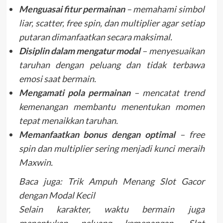
Menguasai fitur permainan
– memahami simbol
liar, scatter, free spin, dan multiplier agar setiap
putaran dimanfaatkan secara maksimal.
Disiplin dalam mengatur modal
– menyesuaikan
taruhan dengan peluang dan tidak terbawa
emosi saat bermain.
Mengamati pola permainan
– mencatat trend
kemenangan membantu menentukan momen
tepat menaikkan taruhan.
Memanfaatkan bonus dengan optimal
– free
spin dan multiplier sering menjadi kunci meraih
Maxwin.
Baca juga: Trik Ampuh Menang Slot Gacor
dengan Modal Kecil
Selain karakter, waktu bermain juga
menentukan peluang kemenangan. Slot