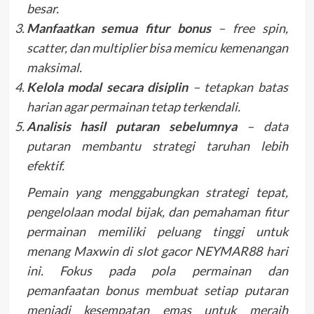
besar.
Manfaatkan semua fitur bonus
– free spin,
scatter, dan multiplier bisa memicu kemenangan
maksimal.
Kelola modal secara disiplin
– tetapkan batas
harian agar permainan tetap terkendali.
Analisis hasil putaran sebelumnya
– data
putaran membantu strategi taruhan lebih
efektif.
Pemain yang menggabungkan strategi tepat,
pengelolaan modal bijak, dan pemahaman fitur
permainan memiliki peluang tinggi untuk
menang Maxwin di slot gacor NEYMAR88 hari
ini. Fokus pada pola permainan dan
pemanfaatan bonus membuat setiap putaran
menjadi kesempatan emas untuk meraih