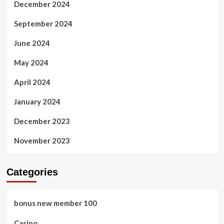
December 2024
September 2024
June 2024
May 2024
April 2024
January 2024
December 2023
November 2023
Categories
bonus new member 100
Casino