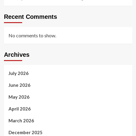
Recent Comments
No comments to show.
Archives
July 2026
June 2026
May 2026
April 2026
March 2026
December 2025