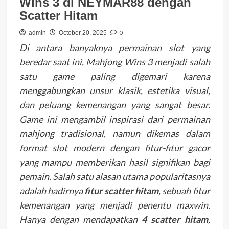
Wins 3 di NEYMAR88 dengan
Scatter Hitam
0
admin
October 20, 2025
Di antara banyaknya permainan slot yang
beredar saat ini, Mahjong Wins 3 menjadi salah
satu game paling digemari karena
menggabungkan unsur klasik, estetika visual,
dan peluang kemenangan yang sangat besar.
Game ini mengambil inspirasi dari permainan
mahjong tradisional, namun dikemas dalam
format slot modern dengan fitur-fitur gacor
yang mampu memberikan hasil signifikan bagi
pemain. Salah satu alasan utama popularitasnya
adalah hadirnya
fitur scatter hitam
, sebuah fitur
kemenangan yang menjadi penentu maxwin.
Hanya dengan mendapatkan
4 scatter hitam
,