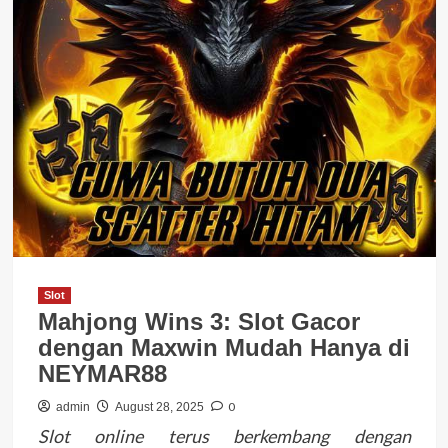
Slot
Mahjong Wins 3: Slot Gacor
dengan Maxwin Mudah Hanya di
NEYMAR88
0
admin
August 28, 2025
Slot online terus berkembang dengan