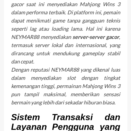
gacor saat ini menyediakan Mahjong Wins 3
dalam performa terbaik. Di platform ini, pemain
dapat menikmati game tanpa gangguan teknis
seperti lag atau loading lama. Hal ini karena
NEYMAR88 menyediakan
server-server gacor
,
termasuk server lokal dan internasional, yang
dirancang untuk mendukung gameplay stabil
dan cepat.
Dengan reputasi NEYMAR88 yang dikenal luas
dalam menyediakan slot dengan tingkat
kemenangan tinggi, permainan Mahjong Wins 3
pun tampil maksimal, memberikan sensasi
bermain yang lebih dari sekadar hiburan biasa.
Sistem Transaksi dan
Layanan Pengguna yang