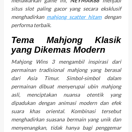
menawarkan game ini,
NEYMAR88
menjadi
situs slot paling gacor yang secara eksklusif
menghadirkan
mahjong scatter hitam
dengan
performa terbaik.
Tema Mahjong Klasik
yang Dikemas Modern
Mahjong Wins 3 mengambil inspirasi dari
permainan tradisional mahjong yang berasal
dari Asia Timur. Simbol-simbol dalam
permainan dibuat menyerupai ubin mahjong
asli, menciptakan nuansa otentik yang
dipadukan dengan animasi modern dan efek
suara khas oriental. Kombinasi tersebut
menghadirkan suasana bermain yang unik dan
menyenangkan, tidak hanya bagi penggemar