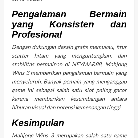
Pengalaman Bermain
yang Konsisten dan
Profesional
Dengan dukungan desain grafis memukau, fitur
scatter hitam yang menguntungkan, dan
stabilitas permainan di NEYMAR88, Mahjong
Wins 3 memberikan pengalaman bermain yang
menyeluruh. Banyak pemain yang menganggap
game ini sebagai salah satu slot paling gacor
karena memberikan keseimbangan antara
hiburan visual dan potensi kemenangan tinggi.
Kesimpulan
Mahjong Wins 3 merupakan salah satu game