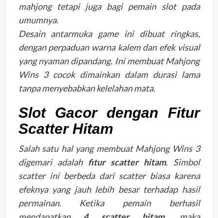
mahjong tetapi juga bagi pemain slot pada
umumnya.
Desain antarmuka game ini dibuat ringkas,
dengan perpaduan warna kalem dan efek visual
yang nyaman dipandang. Ini membuat Mahjong
Wins 3 cocok dimainkan dalam durasi lama
tanpa menyebabkan kelelahan mata.
Slot Gacor dengan Fitur
Scatter Hitam
Salah satu hal yang membuat Mahjong Wins 3
digemari adalah
fitur scatter hitam
. Simbol
scatter ini berbeda dari scatter biasa karena
efeknya yang jauh lebih besar terhadap hasil
permainan. Ketika pemain berhasil
mendapatkan
4 scatter hitam
, maka