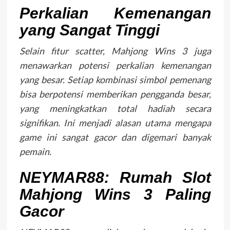
Perkalian Kemenangan
yang Sangat Tinggi
Selain fitur scatter, Mahjong Wins 3 juga
menawarkan potensi perkalian kemenangan
yang besar. Setiap kombinasi simbol pemenang
bisa berpotensi memberikan pengganda besar,
yang meningkatkan total hadiah secara
signifikan. Ini menjadi alasan utama mengapa
game ini sangat gacor dan digemari banyak
pemain.
NEYMAR88: Rumah Slot
Mahjong Wins 3 Paling
Gacor