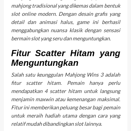
mahjong tradisional yang dikemas dalam bentuk
slot online modern. Dengan desain grafis yang
detail dan animasi halus, game ini berhasil
menggabungkan nuansa klasik dengan sensasi
bermain slot yang seru dan menguntungkan.
Fitur Scatter Hitam yang
Menguntungkan
Salah satu keunggulan Mahjong Wins 3 adalah
fitur scatter hitam. Pemain hanya perlu
mendapatkan 4 scatter hitam untuk langsung
menjamin maxwin atau kemenangan maksimal.
Fitur ini memberikan peluang besar bagi pemain
untuk meraih hadiah utama dengan cara yang
relatif mudah dibandingkan slot lainnya.