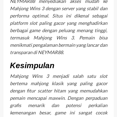
NEYMAR88 menyediakan akses mudah ke
Mahjong Wins 3 dengan server yang stabil dan
performa optimal. Situs ini dikenal sebagai
platform slot paling gacor yang menghadirkan
berbagai game dengan peluang menang tinggi,
termasuk Mahjong Wins 3. Pemain bisa
menikmati pengalaman bermain yang lancar dan
transparan di NEYMAR88.
Kesimpulan
Mahjong Wins 3 menjadi salah satu slot
bertema mahjong klasik yang paling gacor
dengan fitur scatter hitam yang memudahkan
pemain mencapai maxwin. Dengan perpaduan
grafis menarik dan potensi perkalian
kemenangan besar, game ini sangat cocok