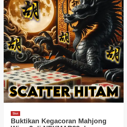
Slot
Buktikan Kegacoran Mahjong