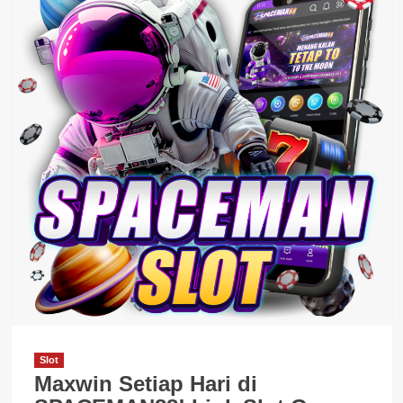
Slot
Maxwin Setiap Hari di