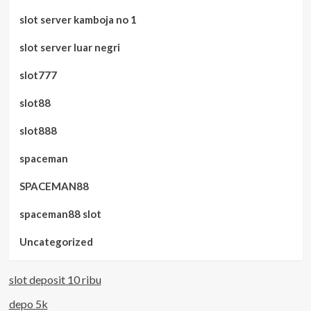
slot server kamboja no 1
slot server luar negri
slot777
slot88
slot888
spaceman
SPACEMAN88
spaceman88 slot
Uncategorized
slot deposit 10 ribu
depo 5k