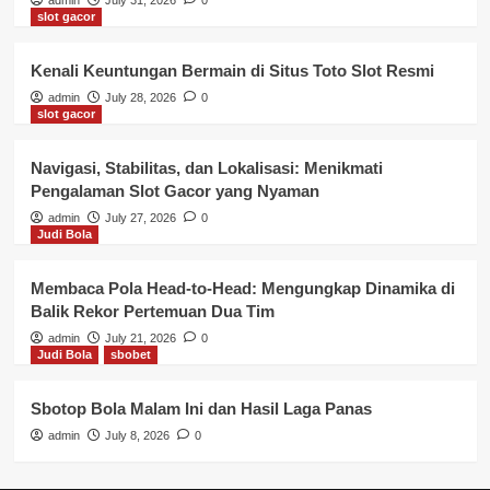
admin
July 31, 2026
0
slot gacor
Kenali Keuntungan Bermain di Situs Toto Slot Resmi
admin
July 28, 2026
0
slot gacor
Navigasi, Stabilitas, dan Lokalisasi: Menikmati
Pengalaman Slot Gacor yang Nyaman
admin
July 27, 2026
0
Judi Bola
Membaca Pola Head-to-Head: Mengungkap Dinamika di
Balik Rekor Pertemuan Dua Tim
admin
July 21, 2026
0
Judi Bola
sbobet
Sbotop Bola Malam Ini dan Hasil Laga Panas
admin
July 8, 2026
0