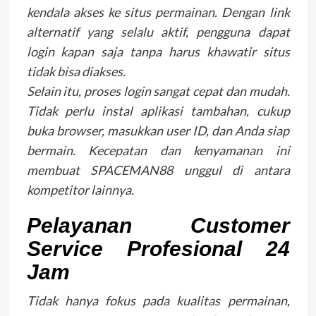
kendala akses ke situs permainan. Dengan link
alternatif yang selalu aktif, pengguna dapat
login kapan saja tanpa harus khawatir situs
tidak bisa diakses.
Selain itu, proses login sangat cepat dan mudah.
Tidak perlu instal aplikasi tambahan, cukup
buka browser, masukkan user ID, dan Anda siap
bermain. Kecepatan dan kenyamanan ini
membuat SPACEMAN88 unggul di antara
kompetitor lainnya.
Pelayanan Customer
Service Profesional 24
Jam
Tidak hanya fokus pada kualitas permainan,