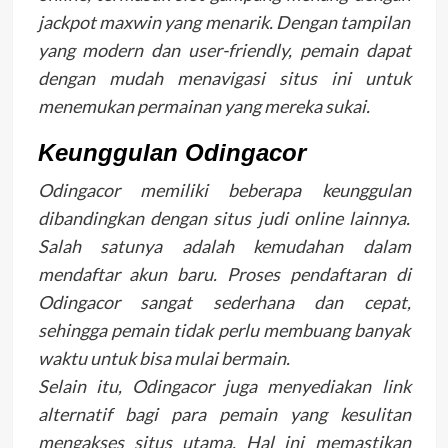
jackpot maxwin yang menarik. Dengan tampilan
yang modern dan user-friendly, pemain dapat
dengan mudah menavigasi situs ini untuk
menemukan permainan yang mereka sukai.
Keunggulan Odingacor
Odingacor memiliki beberapa keunggulan
dibandingkan dengan situs judi online lainnya.
Salah satunya adalah kemudahan dalam
mendaftar akun baru. Proses pendaftaran di
Odingacor sangat sederhana dan cepat,
sehingga pemain tidak perlu membuang banyak
waktu untuk bisa mulai bermain.
Selain itu, Odingacor juga menyediakan link
alternatif bagi para pemain yang kesulitan
mengakses situs utama. Hal ini memastikan