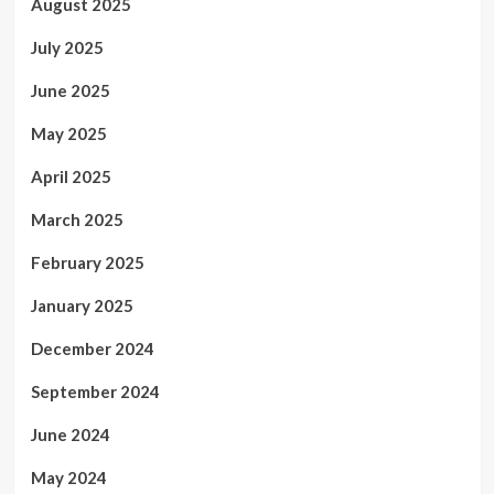
August 2025
July 2025
June 2025
May 2025
April 2025
March 2025
February 2025
January 2025
December 2024
September 2024
June 2024
May 2024