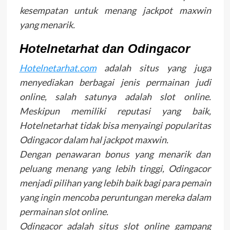
kesempatan untuk menang jackpot maxwin
yang menarik.
Hotelnetarhat dan Odingacor
Hotelnetarhat.com
adalah situs yang juga
menyediakan berbagai jenis permainan judi
online, salah satunya adalah slot online.
Meskipun memiliki reputasi yang baik,
Hotelnetarhat tidak bisa menyaingi popularitas
Odingacor dalam hal jackpot maxwin.
Dengan penawaran bonus yang menarik dan
peluang menang yang lebih tinggi, Odingacor
menjadi pilihan yang lebih baik bagi para pemain
yang ingin mencoba peruntungan mereka dalam
permainan slot online.
Odingacor adalah situs slot online gampang