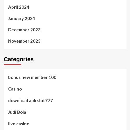
April 2024
January 2024
December 2023
November 2023
Categories
bonus new member 100
Casino
download apk slot777
Judi Bola
live casino