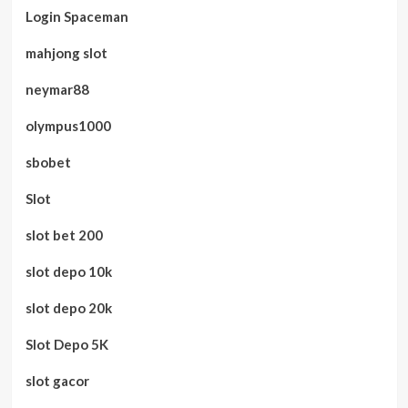
Login Spaceman
mahjong slot
neymar88
olympus1000
sbobet
Slot
slot bet 200
slot depo 10k
slot depo 20k
Slot Depo 5K
slot gacor