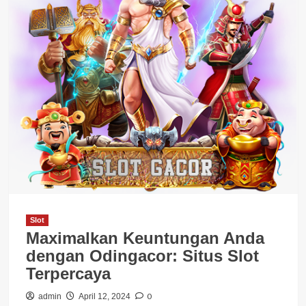
Slot
Maximalkan Keuntungan Anda
dengan Odingacor: Situs Slot
Terpercaya
0
admin
April 12, 2024