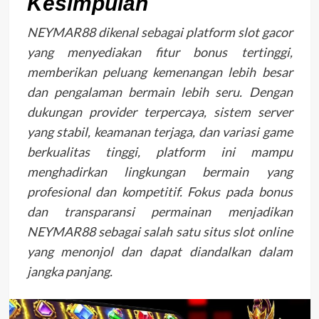
Kesimpulan
NEYMAR88 dikenal sebagai platform slot gacor
yang menyediakan fitur bonus tertinggi,
memberikan peluang kemenangan lebih besar
dan pengalaman bermain lebih seru. Dengan
dukungan provider terpercaya, sistem server
yang stabil, keamanan terjaga, dan variasi game
berkualitas tinggi, platform ini mampu
menghadirkan lingkungan bermain yang
profesional dan kompetitif. Fokus pada bonus
dan transparansi permainan menjadikan
NEYMAR88 sebagai salah satu situs slot online
yang menonjol dan dapat diandalkan dalam
jangka panjang.