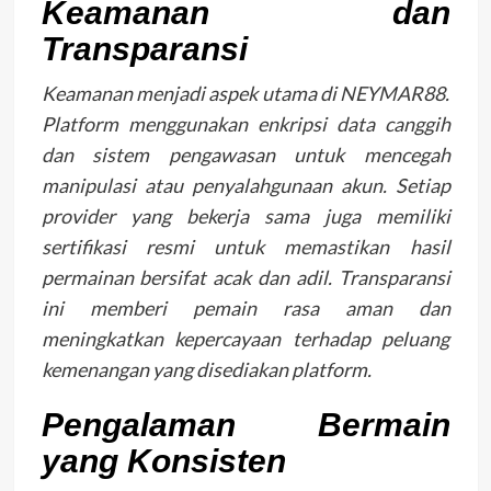
Keamanan dan
Transparansi
Keamanan menjadi aspek utama di NEYMAR88.
Platform menggunakan enkripsi data canggih
dan sistem pengawasan untuk mencegah
manipulasi atau penyalahgunaan akun. Setiap
provider yang bekerja sama juga memiliki
sertifikasi resmi untuk memastikan hasil
permainan bersifat acak dan adil. Transparansi
ini memberi pemain rasa aman dan
meningkatkan kepercayaan terhadap peluang
kemenangan yang disediakan platform.
Pengalaman Bermain
yang Konsisten