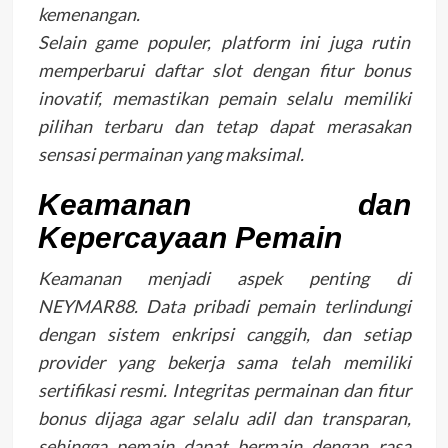
kemenangan.
Selain game populer, platform ini juga rutin
memperbarui daftar slot dengan fitur bonus
inovatif, memastikan pemain selalu memiliki
pilihan terbaru dan tetap dapat merasakan
sensasi permainan yang maksimal.
Keamanan dan
Kepercayaan Pemain
Keamanan menjadi aspek penting di
NEYMAR88. Data pribadi pemain terlindungi
dengan sistem enkripsi canggih, dan setiap
provider yang bekerja sama telah memiliki
sertifikasi resmi. Integritas permainan dan fitur
bonus dijaga agar selalu adil dan transparan,
sehingga pemain dapat bermain dengan rasa