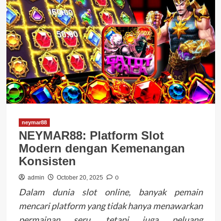
neymar88
NEYMAR88: Platform Slot
Modern dengan Kemenangan
Konsisten
0
admin
October 20, 2025
Dalam dunia slot online, banyak pemain
mencari platform yang tidak hanya menawarkan
permainan seru, tetapi juga peluang