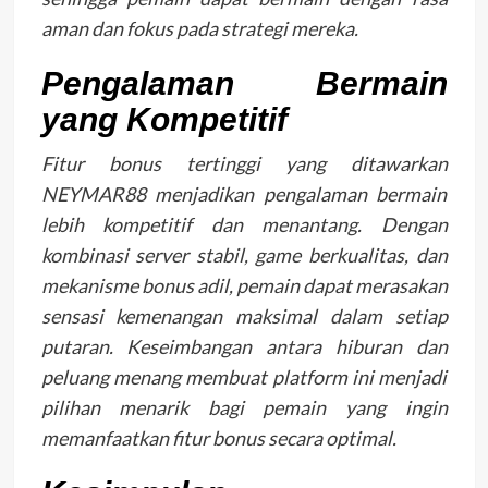
aman dan fokus pada strategi mereka.
Pengalaman Bermain
yang Kompetitif
Fitur bonus tertinggi yang ditawarkan
NEYMAR88 menjadikan pengalaman bermain
lebih kompetitif dan menantang. Dengan
kombinasi server stabil, game berkualitas, dan
mekanisme bonus adil, pemain dapat merasakan
sensasi kemenangan maksimal dalam setiap
putaran. Keseimbangan antara hiburan dan
peluang menang membuat platform ini menjadi
pilihan menarik bagi pemain yang ingin
memanfaatkan fitur bonus secara optimal.