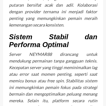
putaran bersifat acak dan adil. Kolaborasi
dengan provider ternama ini menjadi faktor
penting yang memungkinkan pemain meraih
kemenangan secara konsisten.
Sistem Stabil dan
Performa Optimal
Server NEYMAR88 dirancang untuk
mendukung permainan tanpa gangguan teknis.
Kecepatan server yang tinggi meminimalkan lag
atau error saat momen penting, seperti saat
memicu bonus atau free spin. Stabilitas sistem
ini memungkinkan pemain fokus pada strategi
bermain dan mengoptimalkan peluang menang
mereka. Selain itu, platform secara rutin