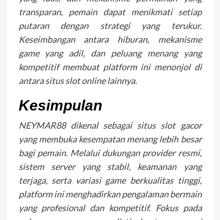
transparan, pemain dapat menikmati setiap
putaran dengan strategi yang terukur.
Keseimbangan antara hiburan, mekanisme
game yang adil, dan peluang menang yang
kompetitif membuat platform ini menonjol di
antara situs slot online lainnya.
Kesimpulan
NEYMAR88 dikenal sebagai situs slot gacor
yang membuka kesempatan menang lebih besar
bagi pemain. Melalui dukungan provider resmi,
sistem server yang stabil, keamanan yang
terjaga, serta variasi game berkualitas tinggi,
platform ini menghadirkan pengalaman bermain
yang profesional dan kompetitif. Fokus pada