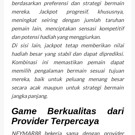
berdasarkan preferensi dan strategi bermain
mereka. Jackpot progresif, khususnya,
meningkat seiring dengan jumlah taruhan
pemain lain, menciptakan sensasi kompetitif
dan potensi hadiah yang menggiurkan.
Di sisi lain, jackpot tetap memberikan nilai
hadiah besar yang stabil dan dapat diprediksi.
Kombinasi ini memastikan pemain dapat
memilih pengalaman bermain sesuai tujuan
mereka, baik untuk peluang menang besar
secara acak maupun untuk strategi bermain
jangka panjang.
Game Berkualitas dari
Provider Terpercaya
NEYMAR88 bekerja sama dengan provider