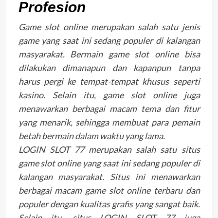
Profesion
Game slot online merupakan salah satu jenis
game yang saat ini sedang populer di kalangan
masyarakat. Bermain game slot online bisa
dilakukan dimanapun dan kapanpun tanpa
harus pergi ke tempat-tempat khusus seperti
kasino. Selain itu, game slot online juga
menawarkan berbagai macam tema dan fitur
yang menarik, sehingga membuat para pemain
betah bermain dalam waktu yang lama.
LOGIN SLOT 77 merupakan salah satu situs
game slot online yang saat ini sedang populer di
kalangan masyarakat. Situs ini menawarkan
berbagai macam game slot online terbaru dan
populer dengan kualitas grafis yang sangat baik.
Selain itu, situs LOGIN SLOT 77 juga