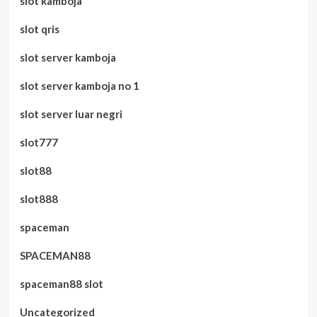
slot kamboja
slot qris
slot server kamboja
slot server kamboja no 1
slot server luar negri
slot777
slot88
slot888
spaceman
SPACEMAN88
spaceman88 slot
Uncategorized