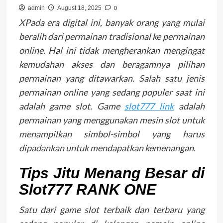
0
admin
August 18, 2025
XPada era digital ini, banyak orang yang mulai
beralih dari permainan tradisional ke permainan
online. Hal ini tidak mengherankan mengingat
kemudahan akses dan beragamnya pilihan
permainan yang ditawarkan. Salah satu jenis
permainan online yang sedang populer saat ini
adalah game slot. Game
slot777 link
adalah
permainan yang menggunakan mesin slot untuk
menampilkan simbol-simbol yang harus
dipadankan untuk mendapatkan kemenangan.
Tips Jitu Menang Besar di
Slot777 RANK ONE
Satu dari game slot terbaik dan terbaru yang