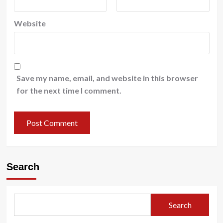
Website
Save my name, email, and website in this browser
for the next time I comment.
Search
Search