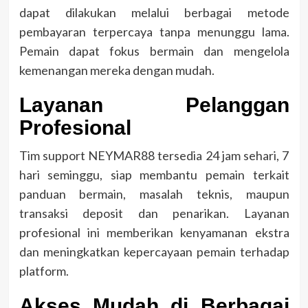
dapat dilakukan melalui berbagai metode
pembayaran terpercaya tanpa menunggu lama.
Pemain dapat fokus bermain dan mengelola
kemenangan mereka dengan mudah.
Layanan Pelanggan
Profesional
Tim support NEYMAR88 tersedia 24 jam sehari, 7
hari seminggu, siap membantu pemain terkait
panduan bermain, masalah teknis, maupun
transaksi deposit dan penarikan. Layanan
profesional ini memberikan kenyamanan ekstra
dan meningkatkan kepercayaan pemain terhadap
platform.
Akses Mudah di Berbagai