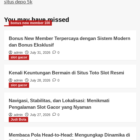
situs depo 5k
You may have missed
bonus new member 100
Bonus New Member Terpercaya dengan Sistem Modern
dan Bonus Eksklusif
admin
July 31, 2026
0
slot gacor
Kenali Keuntungan Bermain di Situs Toto Slot Resmi
admin
July 28, 2026
0
slot gacor
Navigasi, Stabilitas, dan Lokalisasi: Menikmati
Pengalaman Slot Gacor yang Nyaman
admin
July 27, 2026
0
Judi Bola
Membaca Pola Head-to-Head: Mengungkap Dinamika di