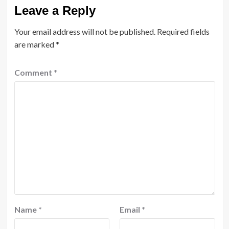
Leave a Reply
Your email address will not be published.
Required fields
are marked
*
Comment
*
Name
*
Email
*