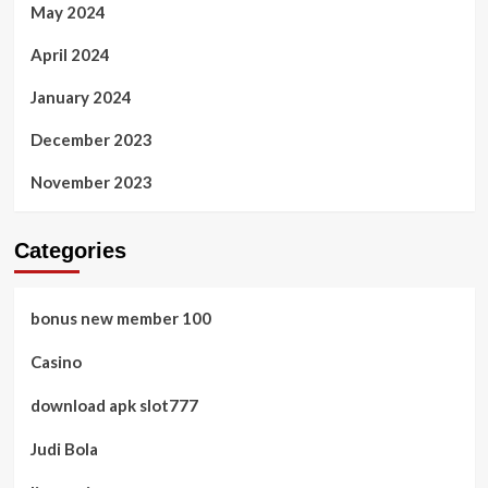
May 2024
April 2024
January 2024
December 2023
November 2023
Categories
bonus new member 100
Casino
download apk slot777
Judi Bola