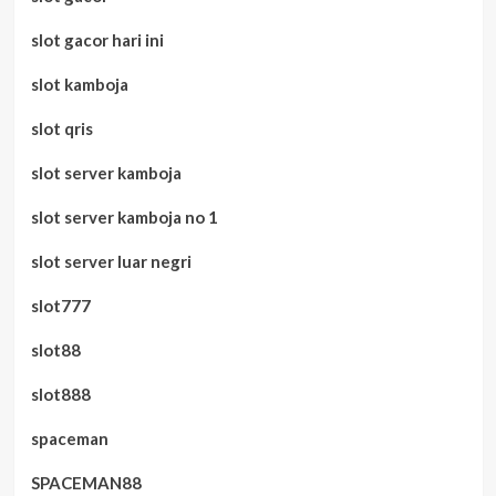
slot gacor hari ini
slot kamboja
slot qris
slot server kamboja
slot server kamboja no 1
slot server luar negri
slot777
slot88
slot888
spaceman
SPACEMAN88