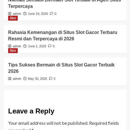
Terpercaya
admin
June 19, 2026
0
Slot
Rahasia Kemenangan di Situs Slot Gacor Terbaru
Resmi dan Terpercaya di 2026
admin
June 2, 2026
0
Slot
Tips Sukses Bermain di Situs Slot Gacor Terbaik
2026
admin
May 30, 2026
0
Leave a Reply
Your email address will not be published.
Required fields