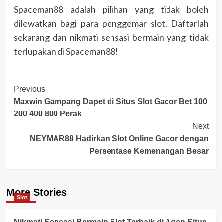
Spaceman88 adalah pilihan yang tidak boleh
dilewatkan bagi para penggemar slot. Daftarlah
sekarang dan nikmati sensasi bermain yang tidak
terlupakan di Spaceman88!
Post
Previous
Maxwin Gampang Dapet di Situs Slot Gacor Bet 100
Navigation
200 400 800 Perak
Next
NEYMAR88 Hadirkan Slot Online Gacor dengan
Persentase Kemenangan Besar
More Stories
Slot
Nikmati Sensasi Bermain Slot Terbaik di Agen Situs