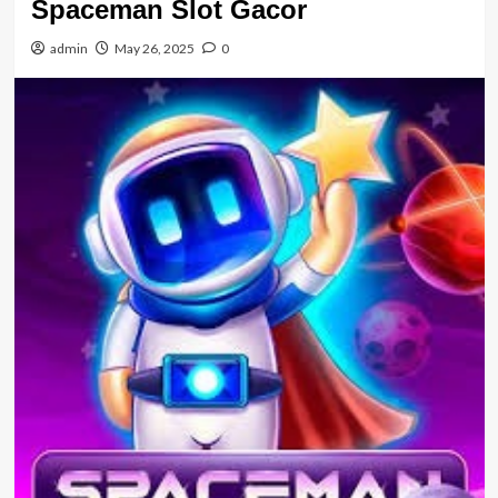
Spaceman Slot Gacor
admin
May 26, 2025
0