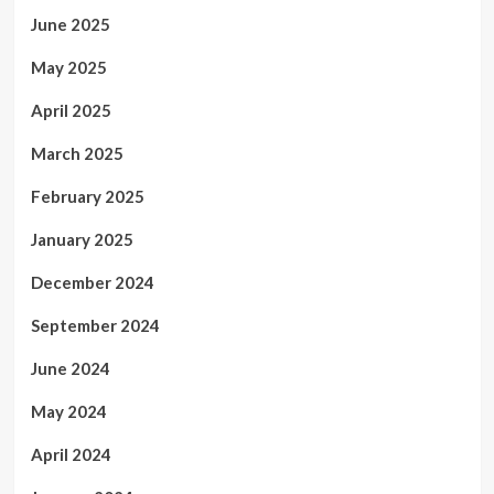
June 2025
May 2025
April 2025
March 2025
February 2025
January 2025
December 2024
September 2024
June 2024
May 2024
April 2024