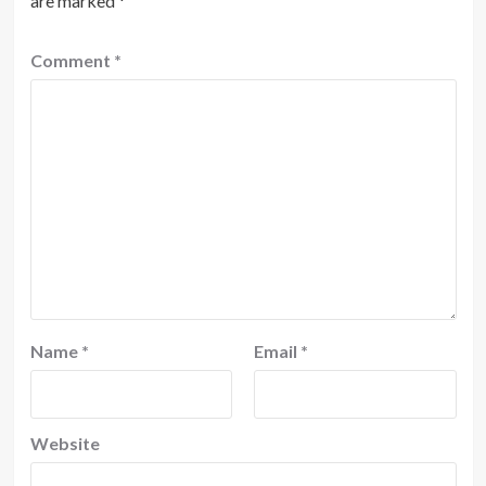
are marked
*
Comment
*
Name
*
Email
*
Website