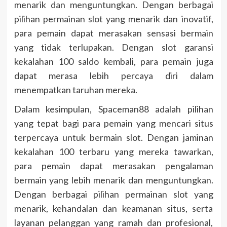
menarik dan menguntungkan. Dengan berbagai
pilihan permainan slot yang menarik dan inovatif,
para pemain dapat merasakan sensasi bermain
yang tidak terlupakan. Dengan slot garansi
kekalahan 100 saldo kembali, para pemain juga
dapat merasa lebih percaya diri dalam
menempatkan taruhan mereka.
Dalam kesimpulan, Spaceman88 adalah pilihan
yang tepat bagi para pemain yang mencari situs
terpercaya untuk bermain slot. Dengan jaminan
kekalahan 100 terbaru yang mereka tawarkan,
para pemain dapat merasakan pengalaman
bermain yang lebih menarik dan menguntungkan.
Dengan berbagai pilihan permainan slot yang
menarik, kehandalan dan keamanan situs, serta
layanan pelanggan yang ramah dan profesional,