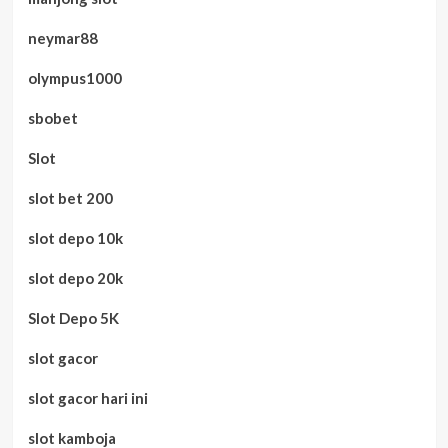
neymar88
olympus1000
sbobet
Slot
slot bet 200
slot depo 10k
slot depo 20k
Slot Depo 5K
slot gacor
slot gacor hari ini
slot kamboja