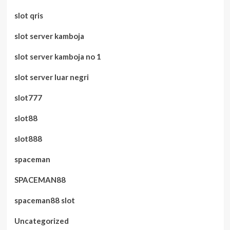
slot qris
slot server kamboja
slot server kamboja no 1
slot server luar negri
slot777
slot88
slot888
spaceman
SPACEMAN88
spaceman88 slot
Uncategorized