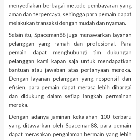
menyediakan berbagai metode pembayaran yang
aman dan terpercaya, sehingga para pemain dapat
melakukan transaksi dengan mudah dan nyaman.
Selain itu, Spaceman88 juga menawarkan layanan
pelanggan yang ramah dan profesional. Para
pemain dapat menghubungi tim dukungan
pelanggan kami kapan saja untuk mendapatkan
bantuan atau jawaban atas pertanyaan mereka.
Dengan layanan pelanggan yang responsif dan
efisien, para pemain dapat merasa lebih dihargai
dan didukung dalam setiap langkah permainan
mereka.
Dengan adanya jaminan kekalahan 100 terbaru
yang ditawarkan oleh Spaceman88, para pemain
dapat merasakan pengalaman bermain yang lebih