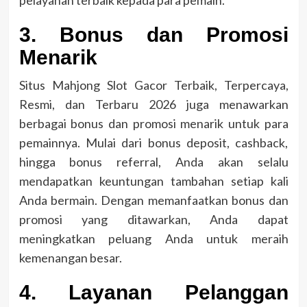
pelayanan terbaik kepada para pemain.
3. Bonus dan Promosi
Menarik
Situs Mahjong Slot Gacor Terbaik, Terpercaya,
Resmi, dan Terbaru 2026 juga menawarkan
berbagai bonus dan promosi menarik untuk para
pemainnya. Mulai dari bonus deposit, cashback,
hingga bonus referral, Anda akan selalu
mendapatkan keuntungan tambahan setiap kali
Anda bermain. Dengan memanfaatkan bonus dan
promosi yang ditawarkan, Anda dapat
meningkatkan peluang Anda untuk meraih
kemenangan besar.
4. Layanan Pelanggan