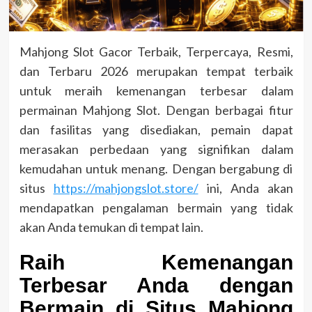
Mahjong Slot Gacor Terbaik, Terpercaya, Resmi,
dan Terbaru 2026 merupakan tempat terbaik
untuk meraih kemenangan terbesar dalam
permainan Mahjong Slot. Dengan berbagai fitur
dan fasilitas yang disediakan, pemain dapat
merasakan perbedaan yang signifikan dalam
kemudahan untuk menang. Dengan bergabung di
situs
https://mahjongslot.store/
ini, Anda akan
mendapatkan pengalaman bermain yang tidak
akan Anda temukan di tempat lain.
Raih Kemenangan
Terbesar Anda dengan
Bermain di Situs Mahjong