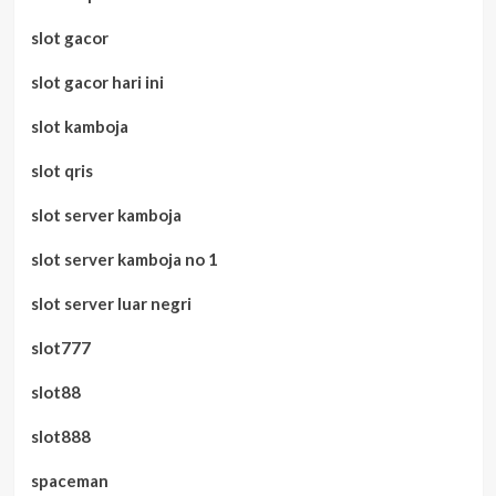
slot gacor
slot gacor hari ini
slot kamboja
slot qris
slot server kamboja
slot server kamboja no 1
slot server luar negri
slot777
slot88
slot888
spaceman