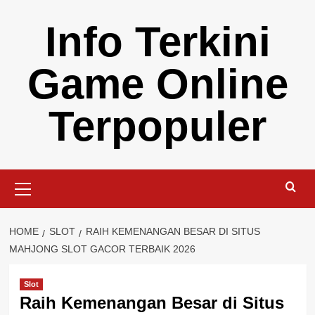
Skip
Info Terkini
to
content
Game Online
Terpopuler
Primary
Menu
HOME
SLOT
RAIH KEMENANGAN BESAR DI SITUS
MAHJONG SLOT GACOR TERBAIK 2026
Slot
Raih Kemenangan Besar di Situs