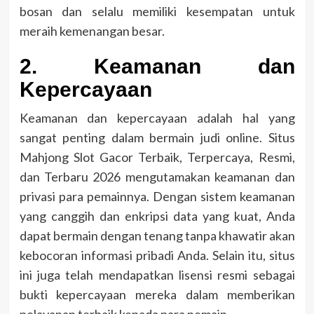
bosan dan selalu memiliki kesempatan untuk
meraih kemenangan besar.
2. Keamanan dan
Kepercayaan
Keamanan dan kepercayaan adalah hal yang
sangat penting dalam bermain judi online. Situs
Mahjong Slot Gacor Terbaik, Terpercaya, Resmi,
dan Terbaru 2026 mengutamakan keamanan dan
privasi para pemainnya. Dengan sistem keamanan
yang canggih dan enkripsi data yang kuat, Anda
dapat bermain dengan tenang tanpa khawatir akan
kebocoran informasi pribadi Anda. Selain itu, situs
ini juga telah mendapatkan lisensi resmi sebagai
bukti kepercayaan mereka dalam memberikan