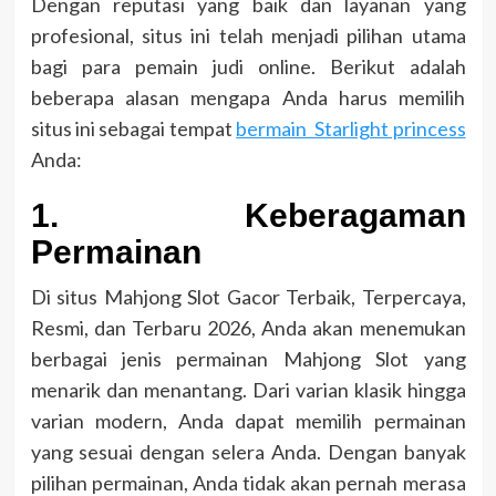
Dengan reputasi yang baik dan layanan yang
profesional, situs ini telah menjadi pilihan utama
bagi para pemain judi online. Berikut adalah
beberapa alasan mengapa Anda harus memilih
situs ini sebagai tempat
bermain Starlight princess
Anda:
1. Keberagaman
Permainan
Di situs Mahjong Slot Gacor Terbaik, Terpercaya,
Resmi, dan Terbaru 2026, Anda akan menemukan
berbagai jenis permainan Mahjong Slot yang
menarik dan menantang. Dari varian klasik hingga
varian modern, Anda dapat memilih permainan
yang sesuai dengan selera Anda. Dengan banyak
pilihan permainan, Anda tidak akan pernah merasa