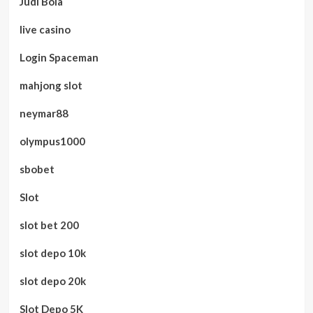
Judi Bola
live casino
Login Spaceman
mahjong slot
neymar88
olympus1000
sbobet
Slot
slot bet 200
slot depo 10k
slot depo 20k
Slot Depo 5K