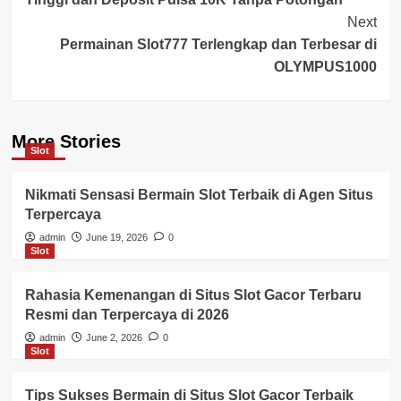
Next
Permainan Slot777 Terlengkap dan Terbesar di
OLYMPUS1000
More Stories
Slot
Nikmati Sensasi Bermain Slot Terbaik di Agen Situs
Terpercaya
admin
June 19, 2026
0
Slot
Rahasia Kemenangan di Situs Slot Gacor Terbaru
Resmi dan Terpercaya di 2026
admin
June 2, 2026
0
Slot
Tips Sukses Bermain di Situs Slot Gacor Terbaik