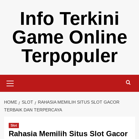
Skip
Info Terkini
to
content
Game Online
Terpopuler
Primary
Menu
HOME
SLOT
RAHASIA MEMILIH SITUS SLOT GACOR
TERBAIK DAN TERPERCAYA
Slot
Rahasia Memilih Situs Slot Gacor