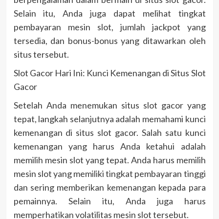
Selain itu, Anda juga dapat melihat tingkat
pembayaran mesin slot, jumlah jackpot yang
tersedia, dan bonus-bonus yang ditawarkan oleh
situs tersebut.
Slot Gacor Hari Ini: Kunci Kemenangan di Situs Slot
Gacor
Setelah Anda menemukan situs slot gacor yang
tepat, langkah selanjutnya adalah memahami kunci
kemenangan di situs slot gacor. Salah satu kunci
kemenangan yang harus Anda ketahui adalah
memilih mesin slot yang tepat. Anda harus memilih
mesin slot yang memiliki tingkat pembayaran tinggi
dan sering memberikan kemenangan kepada para
pemainnya. Selain itu, Anda juga harus
memperhatikan volatilitas mesin slot tersebut.