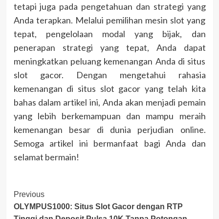
tetapi juga pada pengetahuan dan strategi yang
Anda terapkan. Melalui pemilihan mesin slot yang
tepat, pengelolaan modal yang bijak, dan
penerapan strategi yang tepat, Anda dapat
meningkatkan peluang kemenangan Anda di situs
slot gacor. Dengan mengetahui rahasia
kemenangan di situs slot gacor yang telah kita
bahas dalam artikel ini, Anda akan menjadi pemain
yang lebih berkemampuan dan mampu meraih
kemenangan besar di dunia perjudian online.
Semoga artikel ini bermanfaat bagi Anda dan
selamat bermain!
Post
Previous
OLYMPUS1000: Situs Slot Gacor dengan RTP
Navigation
Tinggi dan Deposit Pulsa 10K Tanpa Potongan