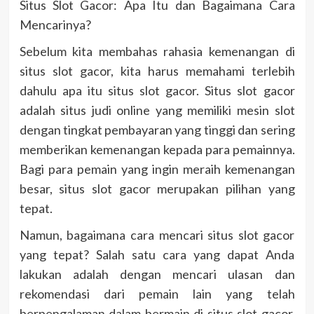
Situs Slot Gacor: Apa Itu dan Bagaimana Cara
Mencarinya?
Sebelum kita membahas rahasia kemenangan di
situs slot gacor, kita harus memahami terlebih
dahulu apa itu situs slot gacor. Situs slot gacor
adalah situs judi online yang memiliki mesin slot
dengan tingkat pembayaran yang tinggi dan sering
memberikan kemenangan kepada para pemainnya.
Bagi para pemain yang ingin meraih kemenangan
besar, situs slot gacor merupakan pilihan yang
tepat.
Namun, bagaimana cara mencari situs slot gacor
yang tepat? Salah satu cara yang dapat Anda
lakukan adalah dengan mencari ulasan dan
rekomendasi dari pemain lain yang telah
berpengalaman dalam bermain di situs slot gacor.