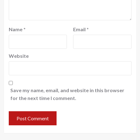
Name
*
Email
*
Website
Save my name, email, and website in this browser
for the next time I comment.