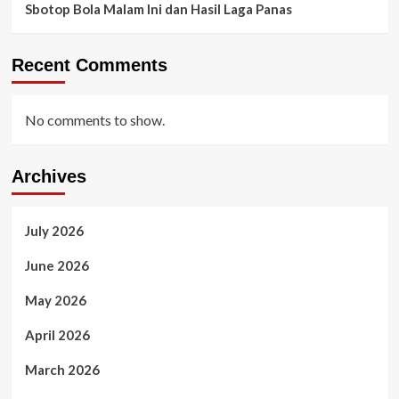
Sbotop Bola Malam Ini dan Hasil Laga Panas
Recent Comments
No comments to show.
Archives
July 2026
June 2026
May 2026
April 2026
March 2026