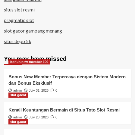
situs slot resmi
pragmatic slot
slot gacor gampang menang
situs depo 5k
You may have missed
bonus new member 100
Bonus New Member Terpercaya dengan Sistem Modern
dan Bonus Eksklusif
admin
July 31, 2026
0
slot gacor
Kenali Keuntungan Bermain di Situs Toto Slot Resmi
admin
July 28, 2026
0
slot gacor