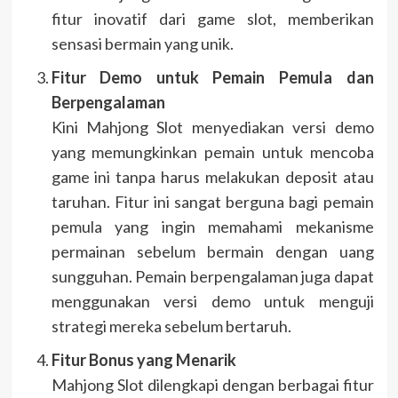
fitur inovatif dari game slot, memberikan
sensasi bermain yang unik.
Fitur Demo untuk Pemain Pemula dan
Berpengalaman
Kini Mahjong Slot menyediakan versi demo
yang memungkinkan pemain untuk mencoba
game ini tanpa harus melakukan deposit atau
taruhan. Fitur ini sangat berguna bagi pemain
pemula yang ingin memahami mekanisme
permainan sebelum bermain dengan uang
sungguhan. Pemain berpengalaman juga dapat
menggunakan versi demo untuk menguji
strategi mereka sebelum bertaruh.
Fitur Bonus yang Menarik
Mahjong Slot dilengkapi dengan berbagai fitur