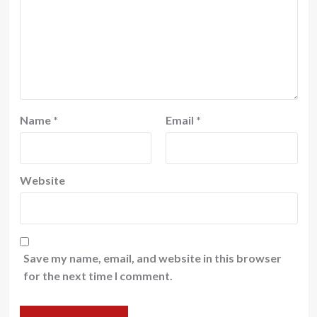
Name
*
Email
*
Website
Save my name, email, and website in this browser
for the next time I comment.