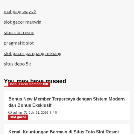
mahjong ways 2
slot gacor maxwin
situs slot resmi
pragmatic slot
slot gacor gampang menang
situs depo 5k
You may have missed
bonus new member 100
Bonus New Member Terpercaya dengan Sistem Modern
dan Bonus Eksklusif
admin
July 31, 2026
0
slot gacor
Kenali Keuntungan Bermain di Situs Toto Slot Resmi