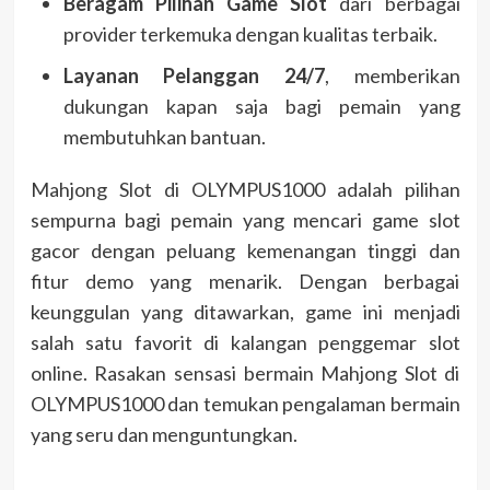
Beragam Pilihan Game Slot
dari berbagai
provider terkemuka dengan kualitas terbaik.
Layanan Pelanggan 24/7
, memberikan
dukungan kapan saja bagi pemain yang
membutuhkan bantuan.
Mahjong Slot di OLYMPUS1000 adalah pilihan
sempurna bagi pemain yang mencari game slot
gacor dengan peluang kemenangan tinggi dan
fitur demo yang menarik. Dengan berbagai
keunggulan yang ditawarkan, game ini menjadi
salah satu favorit di kalangan penggemar slot
online. Rasakan sensasi bermain Mahjong Slot di
OLYMPUS1000 dan temukan pengalaman bermain
yang seru dan menguntungkan.