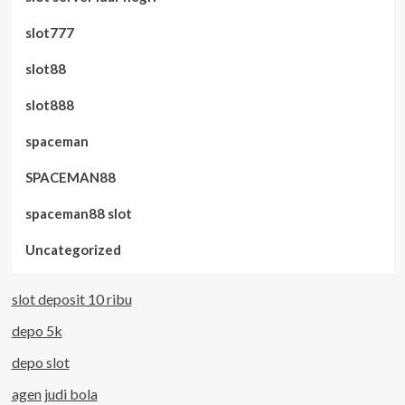
slot777
slot88
slot888
spaceman
SPACEMAN88
spaceman88 slot
Uncategorized
slot deposit 10 ribu
depo 5k
depo slot
agen judi bola