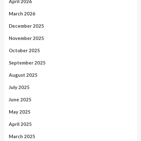
April 2026
March 2026
December 2025
November 2025
October 2025
September 2025
August 2025
July 2025
June 2025
May 2025
April 2025
March 2025