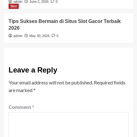
admin
June 2, 2026
0
Slot
Tips Sukses Bermain di Situs Slot Gacor Terbaik
2026
admin
May 30, 2026
0
Leave a Reply
Your email address will not be published.
Required fields
are marked
*
Comment
*