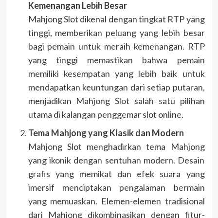
Kemenangan Lebih Besar
Mahjong Slot dikenal dengan tingkat RTP yang
tinggi, memberikan peluang yang lebih besar
bagi pemain untuk meraih kemenangan. RTP
yang tinggi memastikan bahwa pemain
memiliki kesempatan yang lebih baik untuk
mendapatkan keuntungan dari setiap putaran,
menjadikan Mahjong Slot salah satu pilihan
utama di kalangan penggemar slot online.
Tema Mahjong yang Klasik dan Modern
Mahjong Slot menghadirkan tema Mahjong
yang ikonik dengan sentuhan modern. Desain
grafis yang memikat dan efek suara yang
imersif menciptakan pengalaman bermain
yang memuaskan. Elemen-elemen tradisional
dari Mahjong dikombinasikan dengan fitur-