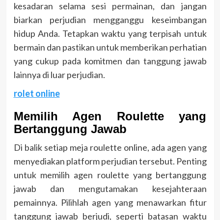
kesadaran selama sesi permainan, dan jangan
biarkan perjudian mengganggu keseimbangan
hidup Anda. Tetapkan waktu yang terpisah untuk
bermain dan pastikan untuk memberikan perhatian
yang cukup pada komitmen dan tanggung jawab
lainnya di luar perjudian.
rolet online
Memilih Agen Roulette yang
Bertanggung Jawab
Di balik setiap meja roulette online, ada agen yang
menyediakan platform perjudian tersebut. Penting
untuk memilih agen roulette yang bertanggung
jawab dan mengutamakan kesejahteraan
pemainnya. Pilihlah agen yang menawarkan fitur
tanggung jawab berjudi, seperti batasan waktu