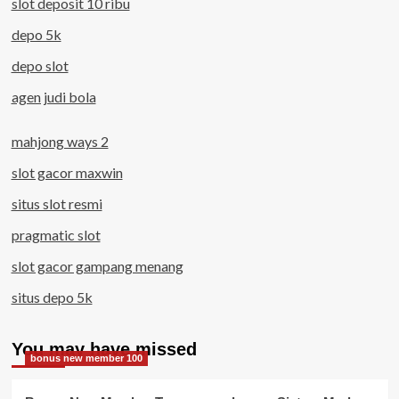
slot deposit 10 ribu
depo 5k
depo slot
agen judi bola
mahjong ways 2
slot gacor maxwin
situs slot resmi
pragmatic slot
slot gacor gampang menang
situs depo 5k
You may have missed
bonus new member 100