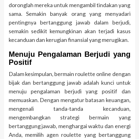
doronglah mereka untuk mengambil tindakan yang
sama. Semakin banyak orang yang menyadari
pentingnya bertanggung jawab dalam berjudi,
semakin sedikit kemungkinan akan terjadi kasus
kecanduan dan kerugian finansial yang merugikan.
Menuju Pengalaman Berjudi yang
Positif
Dalam kesimpulan, bermain roulette online dengan
bijak dan bertanggung jawab adalah kunci untuk
menuju pengalaman berjudi yang positif dan
memuaskan. Dengan mengatur batasan keuangan,
mengenali tanda-tanda kecanduan,
mengembangkan strategi bermain yang
bertanggung jawab, menghargai waktu dan energi
Anda, memilih agen roulette yang bertanggung