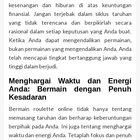
kesenangan dan hiburan di atas keuntungan
finansial. Jangan terjebak dalam siklus taruhan
yang tidak terencana dan berpikirlah secara
rasional dalam setiap keputusan yang Anda buat.
Ketika Anda dapat mengendalikan permainan,
bukan permainan yang mengendalikan Anda, Anda
telah mencapai tingkat bertanggung jawab yang
tinggi dalam berjudi.
Menghargai Waktu dan Energi
Anda: Bermain dengan Penuh
Kesadaran
Bermain roulette online tidak hanya tentang
memasang taruhan dan berharap keberuntungan
berpihak pada Anda. Ini juga tentang menghargai
waktu dan energi Anda. Tetaplah fokus dan penuh