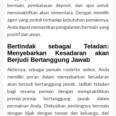
bermain, pembatasan deposit, dan opsi untuk
menonaktifkan akun sementara. Dengan memilih
agen yang peduli terhadap kebutuhan pemainnya,
Anda dapat memastikan pengalaman bermain yang
positif dan aman.
Bertindak sebagai Teladan:
Menyebarkan Kesadaran akan
Berjudi Bertanggung Jawab
Akhirnya, sebagai pemain roulette online, Anda
memiliki peran dalam menyebarkan kesadaran
akan berjudi bertanggung jawab. Jadilah teladan
bagi sesama pemain dengan mempraktikkan
prinsip-prinsip bertanggung jawab dalam
permainan Anda. Diskusikan pentingnya bermain
dengan bijak dengan teman dan keluarga, dan